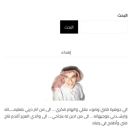
البحث
البحث
إهداء
الي جوهرة قلبي وضوء عقلي والهام فكري … الى من انار دربي بتعليمــــاته
وارشــدني بتوجيهاته … الى من ادين له بنجاحي … الى والدي العزيز أقدم نتاج
فني وأطمح في رضاه