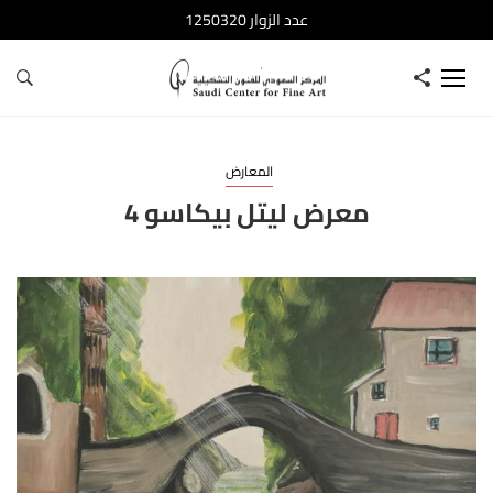
عدد الزوار 1250320
المعارض
معرض ليتل بيكاسو 4