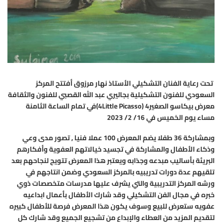
تحت رعاية الفنان التشكيلي الأستاذ نهار مرزوق أفتتح المركز
السعودي للفنون التشكيلية بجاليري عبد الله القصبي للفنون والثقافة
معرض بيكاسو الصغير4 (
Little Picasso
4
)
في تمام الساعة الثامنة
مساء يوم الخميس
في
16
/
2
/
2023
وبمشاركة 36 طفلا يضم المعرض 100 عملا فنيا
, تصور مدى وعي
وذكاء الأطفال والمشاركة في تجسيد خيالاتهم العفوية وأفكارهم
البريئة بأساليب مبدعه وجذابه ويعتبر هذا المعرض تتويج لنجاحهم بعد
تلقيهم عدة دورات تدريبيه بالمركز السعودي وضمن انتاجهم في
ورشه المركز التدريبية والتي يشرف عليها مدرسات متخصصات ذوي
خبره في مجال الفن التشكيلي وقد شارك الأطفال بأعمال ابداعيه
عفويه ستعرض للبيع وسوف يكون هذا المعرض فرصة للأطفال كبيره
لتقديم المزيد من العطاء والإبداع من تشجيع الجميع وقد شارك كل