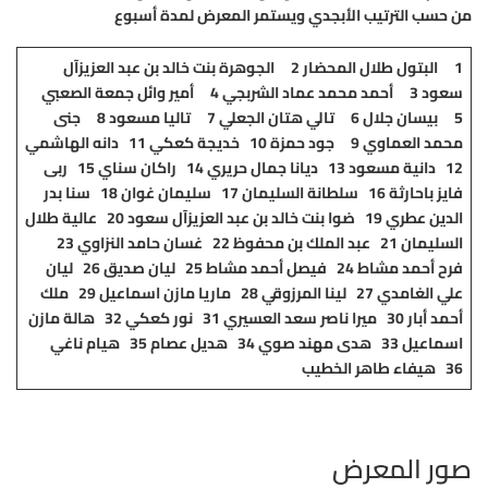
من حسب الترتيب الأبجدي ويستمر المعرض لمدة أسبوع
1 البتول طلال المحضار
2 الجوهرة بنت خالد بن عبد العزيزآل
سعود
3 أحمد محمد عماد الشربجي
4 أمير وائل جمعة الصعبي
5 بيسان جلال
6 تالي هتان الجعلي
7 تاليا مسعود
8 جنى
محمد العماوي
9 جود حمزة
10 خديجة كعكي
11 دانه الهاشمي
12 دانية مسعود
13 ديانا جمال حريري
14 راكان سناي
15 ربى
فايز باحارثة
16 سلطانة السليمان
17 سليمان غوان
18 سنا بدر
الدين عطري
19 ضوا بنت خالد بن عبد العزيزآل سعود
20 عالية طلال
السليمان
21 عبد الملك بن محفوظ
22 غسان حامد النزاوي
23
فرح أحمد مشاط
24 فيصل أحمد مشاط
25 ليان صديق
26 ليان
علي الغامدي
27 لينا المرزوقي
28 ماريا مازن اسماعيل
29 ملك
أحمد أبار
30 ميرا ناصر سعد العسيري
31 نور كعكي
32 هالة مازن
اسماعيل
33 هدى مهند صوي
34 هديل عصام
35 هيام ناغي
36 هيفاء طاهر الخطيب
صور المعرض