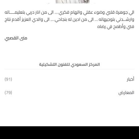
الي جوهرة قلبي وضوء عقلي والهام فكري … الى من انار دربي بتعليمــــاته
وارشــدني بتوجيهاته … الى من ادين له بنجاحي … الى والدي العزيز أقدم نتاج
فني وأطمح في رضاه
منى القصبي
المركز السعودي للفنون التشكيلية
أخبار
(91)
المعارض
(79)