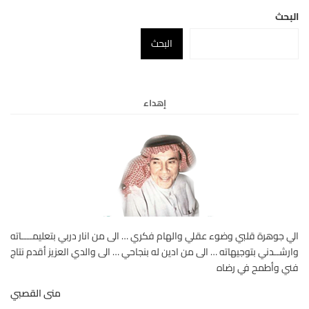
البحث
البحث
إهداء
الي جوهرة قلبي وضوء عقلي والهام فكري … الى من انار دربي بتعليمــــاته
وارشــدني بتوجيهاته … الى من ادين له بنجاحي … الى والدي العزيز أقدم نتاج
فني وأطمح في رضاه
منى القصبي