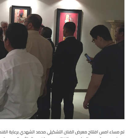
تم مساء امس افتتاح معرض الفنان التشكيلي محمد الشهدي برعاية القن