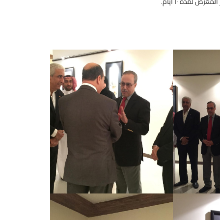
ض لمدة ١٠ أيام.