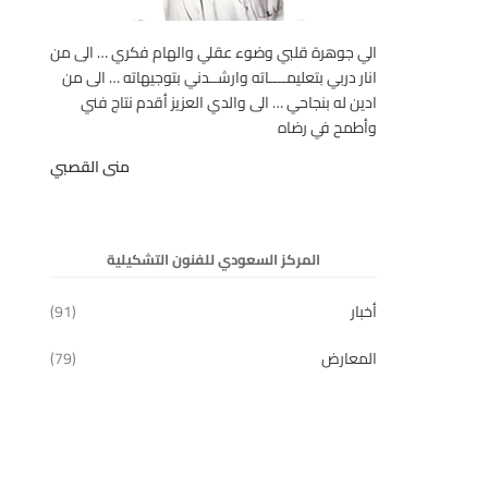
الي جوهرة قلبي وضوء عقلي والهام فكري … الى من
انار دربي بتعليمــــاته وارشــدني بتوجيهاته … الى من
ادين له بنجاحي … الى والدي العزيز أقدم نتاج فني
وأطمح في رضاه
منى القصبي
المركز السعودي للفنون التشكيلية
أخبار
(91)
المعارض
(79)