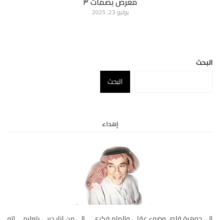
معرض بصمات ٣
يوليو 23, 2025
البحث
البحث
إهداء
الي جوهرة قلبي وضوء عقلي والهام فكري … الى من انار دربي بتعليمــــاته