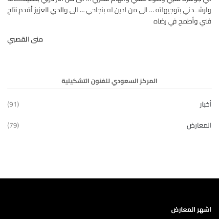
وارشــدني بتوجيهاته … الى من ادين له بنجاحي … الى والدي العزيز أقدم نتاج
فني وأطمح في رضاه
منى القصبي
المركز السعودي للفنون التشكيلية
أخبار
(91)
المعارض
(79)
اشهر المعارض