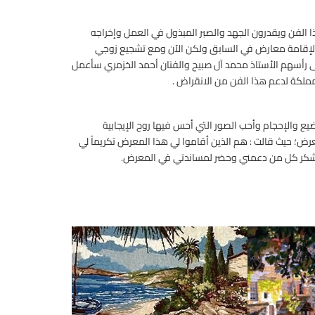
ا الفن ويقدرون الجهد والصبر المبذول في العمل وإخراجه
 لإقامة معارض في السابق ولكن الآن ومع تشجيع زوجي
 رأسهم الأستاذ محمد آل صبيح والفنان أحمد الخزمري سأعمل
ملكة لدعم هذا الفن من الانقراض .
يع والإحجام وأحب الصور التي أحس فيها روح الإيجابية
عرض؛ حيث قالت : هم الذين أقاموا لي هذا المعرض تكريماً لي
اشكر كل من دعمني وحضر لمساندتي في المعرض.