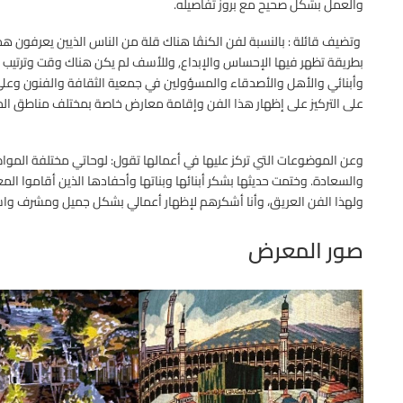
والعمل بشكل صحيح مع بروز تفاصيله.
وتضيف قائلة : بالنسبة لفن الكنڤا هناك قلة من الناس الذيين يعرفون هذ
بطريقة تظهر فيها الإحساس والإبداع, وللأسف لم يكن هناك وقت وترتيب
وأبنائي والأهل والأصدقاء والمسؤولين في جمعية الثقافة والفنون وعلى
على التركيز على إظهار هذا الفن وإقامة معارض خاصة بمختلف مناطق الم
وعن الموضوعات التي تركز عليها في أعمالها تقول: لوحاتي مختلفة المواض
والسعادة. وختمت حديثها بشكر أبنائها وبناتها وأحفادها الذين أقاموا الم
ولهذا الفن العريق، وأنا أشكرهم لإظهار أعمالي بشكل جميل ومشرف و
صور المعرض