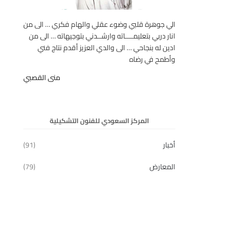
الي جوهرة قلبي وضوء عقلي والهام فكري … الى من
انار دربي بتعليمــــاته وارشــدني بتوجيهاته … الى من
ادين له بنجاحي … الى والدي العزيز أقدم نتاج فني
وأطمح في رضاه
منى القصبي
المركز السعودي للفنون التشكيلية
أخبار
(91)
المعارض
(79)