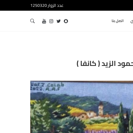
عدد الزوار 1250320
ي
اتصل بنا
د الزيد ( كانفا )