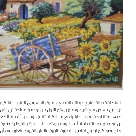
استضافة صالة الشيخ عبدالله القصبي بالمركز السعودي للفنون التشكيلي
الزيد في معرض فني فريد ومميز ويعتبر الأول من نوعه بالمملكة في “فن
عددها مائة لوحة.وحول بدايتها مع فن الكنڤا تقول نوف : بدأت منذ الصغر
عن غيره فهو مختلف تماماً عن الرسم ويعتمد على الابرة والخيط والصورة الت
إبداع وصبر كبير لإخراج تفاصيل الصورة بالإبرة والوان الخيوط.وتعتبر نوف