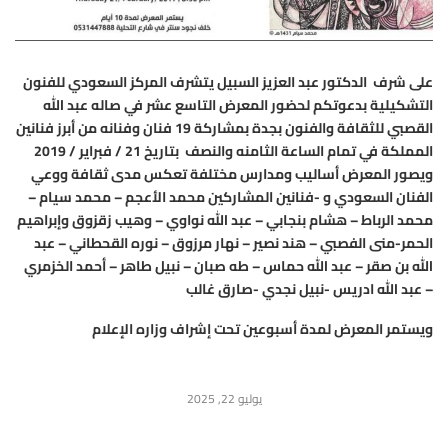
على شرف الدكتور عبد العزيز السبيل يتشرف المركز السعودي للفنون
التشكيلية بدعوتكم لحضور المعرض التاسع عشر في صاله عبد الله
القصبي للثقافة والفنون بجدة بمشاركة 19 فنان وفنانه من أبرز فنانين
المملكة في تمام الساعة الثامنه والنصف بتاريخ 21 / فبراير / 2019
ويصور المعرض أساليب ومدارس مختلفة تعكس مدى ثقافة ووعي
الفنان السعودي و -فنانين المشاركين محمد الأعجم – محمد سيام –
محمد الرباط – هشام بنجابي – عبد الله نواوي – وهيب زقزوق وإبراهيم
ا
لحمر-منى الفصبي – هند نصير – نهار مرزوق – نوره القحطاني – عبد
الله بن صقر – عبد الله حماس – طه صبان – نبيل طاهر – أحمد الخزمري
– عبد الله ادريس -نبيل نجدي -صارق غالب
ويستمر المعرض لمدة أسبوعين تحت إشراف وزاره الإعلام
يوليو 22, 2025