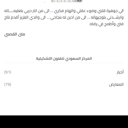
الي جوهرة قلبي وضوء عقلي والهام فكري … الى من انار دربي بتعليمــــاته
وارشــدني بتوجيهاته … الى من ادين له بنجاحي … الى والدي العزيز أقدم نتاج
فني وأطمح في رضاه
منى القصبي
المركز السعودي للفنون التشكيلية
أخبار
(91)
المعارض
(79)