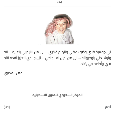
إهداء
الي جوهرة قلبي وضوء عقلي والهام فكري … الى من انار دربي بتعليمــــاته
وارشــدني بتوجيهاته … الى من ادين له بنجاحي … الى والدي العزيز أقدم نتاج
فني وأطمح في رضاه
منى القصبي
المركز السعودي للفنون التشكيلية
أخبار
(91)