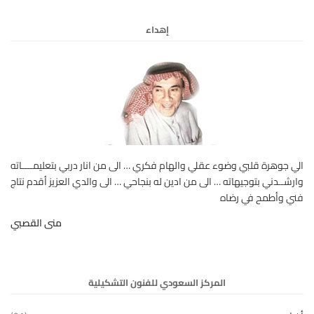
إهداء
الي جوهرة قلبي وضوء عقلي والهام فكري … الى من انار دربي بتعليمــــاته
وارشــدني بتوجيهاته … الى من ادين له بنجاحي … الى والدي العزيز أقدم نتاج
فني وأطمح في رضاه
منى القصبي
المركز السعودي للفنون التشكيلية