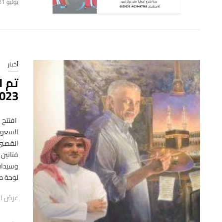
يوليو 21, 2025
أخبار
تم ا
023
افتتح 
السعودي
فنانين
وسيدات
لوحة ص
عرض ال