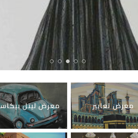
عرض المزيد
معرض تعابير
معرض ليتل بيكاسو 