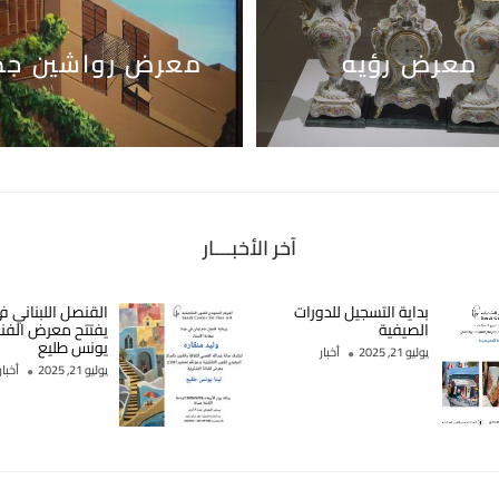
معرض رؤيه
معرض رواشين جد
آخر الأخبـــار
بداية التسجيل للدورات
القنصل اللبناني ف
الصيفية
يفتتح معرض الفنان
يونس طليع
يوليو 21, 2025
أخبار
يوليو 21, 2025
أخبار