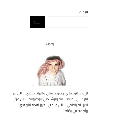
البحث
البحث
إهداء
الي جوهرة قلبي وضوء عقلي والهام فكري … الى من
انار دربي بتعليمــــاته وارشــدني بتوجيهاته … الى من
ادين له بنجاحي … الى والدي العزيز أقدم نتاج فني
وأطمح في رضاه