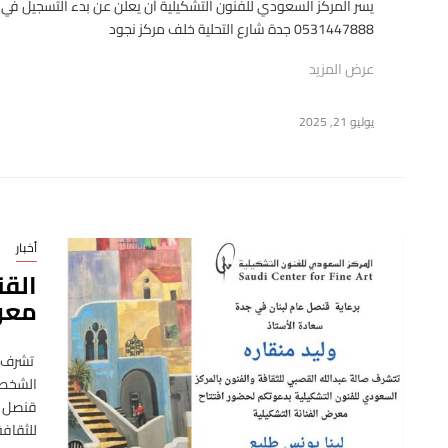
يسر المركز السعودي للفنون التشكيلية أن يعلن عن بدء التسجيل في ا
0531447888 جدة شارع التحلية خلف مركز نجود
عرض المزيد
يوليو 21, 2025
أخبار
القن
معرض
تشرف ا
الشخصي 
قنصل عا
للثقافة